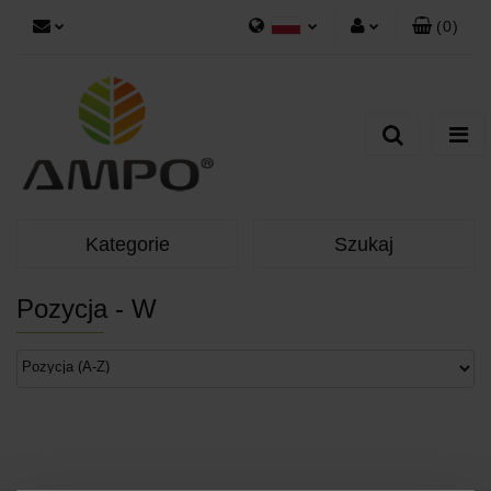
(
0
)
Polski
Zaloguj się
Zarejestruj się
Dodaj zgłoszenie
Kategorie
Szukaj
Pozycja - W