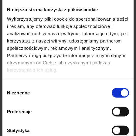
Niniejsza strona korzysta z plików cookie
Wykorzystujemy pliki cookie do spersonalizowania treści
i reklam, aby oferować funkcje społecznościowe i
analizować ruch w naszej witrynie. Informacje o tym, jak
Poduszka na krzesło ogrodowe 86 x 50 cm ALPEN
korzystasz z naszej witryny, udostępniamy partnerom
siedzisko+oparcie
społecznościowym, reklamowym i analitycznym.
49.90
Partnerzy mogą połączyć te informacje z innymi danymi
otrzymanymi od Ciebie lub uzyskanymi podczas
Poduszka na krzesło ogrodowe ALPEN FOTEL siedzisko + oparcie
korzystania z ich usług.
Poduszka na krzesło ogrodowe ALPEN powstała z myślą o różnego rodzaju
krzesłach ogrodowych wykonanych z takich materiałów jak drewno, aluminium
Wybór
czy plastik. Jest to nasz podstawowy model przeznaczony na tego typu meble
Niezbędne
zgody
ogrodowe. Jednocześnie dzięki zastosowaniu odpowiedniego wypełnienia (pianka
PUR) poduszka zapewnia wysoki komfort użytkowania. Nasza oferta obejmuje
kilkadziesiąt standardowych kolorów jednobarwnych, dzięki czemu każdy
Preferencje
powinien dobrać poduszkę na krzesło ogrodowe pasującą do aranżacji ogrodu lub
tarasu. Całość została obszyta kolorową lamówką dopasowaną do tkaniny.
Poduszka mocowana jest do krzesła ogrodowego za pomocą troczków.
Statystyka