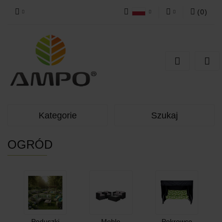
(
0
)
Polski
Zaloguj się
Zarejestruj się
Dodaj zgłoszenie
Kategorie
Szukaj
OGRÓD
Poduszki
Meble
Pokrowce