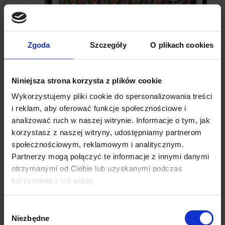
Zgoda
Szczegóły
O plikach cookies
Niniejsza strona korzysta z plików cookie
Wykorzystujemy pliki cookie do spersonalizowania treści
i reklam, aby oferować funkcje społecznościowe i
analizować ruch w naszej witrynie. Informacje o tym, jak
korzystasz z naszej witryny, udostępniamy partnerom
społecznościowym, reklamowym i analitycznym.
Partnerzy mogą połączyć te informacje z innymi danymi
Poduszka na huśtawkę ogrodową FLORA 135 cm
otrzymanymi od Ciebie lub uzyskanymi podczas
korzystania z ich usług.
79.90
Wybór
Niezbędne
zgody