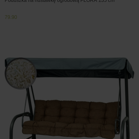
Poduszka na huśtawkę ogrodową FLORA 135 cm
79.90