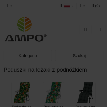
(
0
)
Polski
Zaloguj się
Zarejestruj się
Dodaj zgłoszenie
Kategorie
Szukaj
Poduszki na leżaki z podnóżkiem
Poduszka na
Poduszka na
Poduszka na