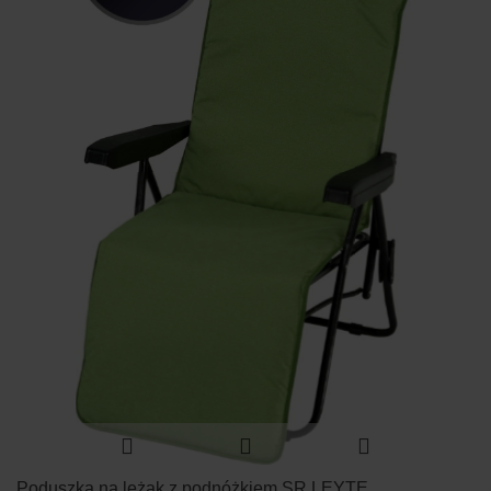
Poduszka na leżak z podnóżkiem SR LEYTE