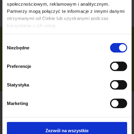
społecznościowym, reklamowym i analitycznym.
Brak produktów do wyświetlenia
Partnerzy mogą połączyć te informacje z innymi danymi
otrzymanymi od Ciebie lub uzyskanymi podczas
korzystania z ich usług.
Wybór
Niezbędne
zgody
Zapisz się do Newslettera
I bądź na bieżąco ze wszystkimi nowościami!
Preferencje
Statystyka
Marketing
Zezwól na wszystkie