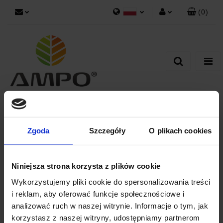
(
0
)
Polski
Zaloguj się
Zarejestruj się
Dodaj zgłoszenie
Kategorie
Szukaj
Zgoda
Szczegóły
O plikach cookies
Materace piankowe
Niniejsza strona korzysta z plików cookie
Wykorzystujemy pliki cookie do spersonalizowania treści
Materac
piankowy
i reklam, aby oferować funkcje społecznościowe i
ADAM
analizować ruch w naszej witrynie. Informacje o tym, jak
korzystasz z naszej witryny, udostępniamy partnerom