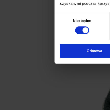
uzyskanymi podczas korzysta
Wybór
Niezbędne
zgody
Poduszk
Odmowa
139.90