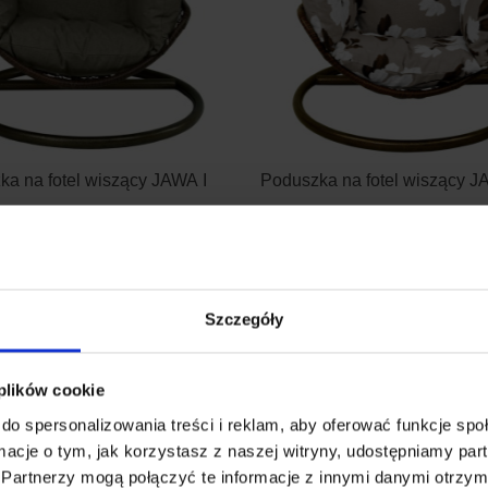
a na fotel wiszący JAWA I
Poduszka na fotel wiszący J
149.90
Szczegóły
 plików cookie
do spersonalizowania treści i reklam, aby oferować funkcje sp
ormacje o tym, jak korzystasz z naszej witryny, udostępniamy p
Partnerzy mogą połączyć te informacje z innymi danymi otrzym