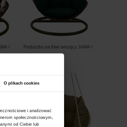
AWA I
Poduszka na fotel wiszący JAWA I
139.90
O plikach cookies
ołecznościowe i analizować
artnerom społecznościowym,
anymi od Ciebie lub