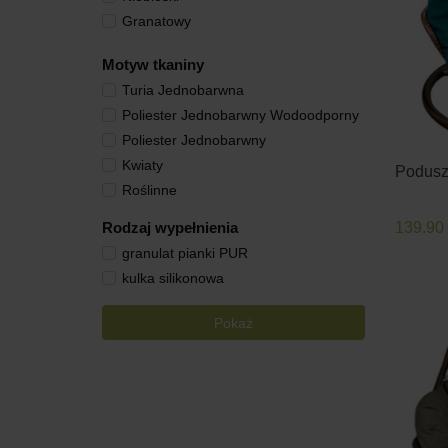
Granatowy
Szary
Motyw tkaniny
Zielony
Turia Jednobarwna
Żółty
Poliester Jednobarwny Wodoodporny
Antracyt
Poliester Jednobarwny
Kwiaty
Poduszk
Roślinne
139.90
Rodzaj wypełnienia
granulat pianki PUR
kulka silikonowa
Pokaż