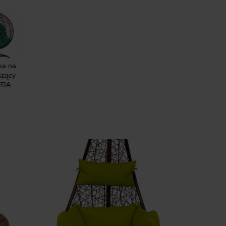
ka na
iszący
ERA