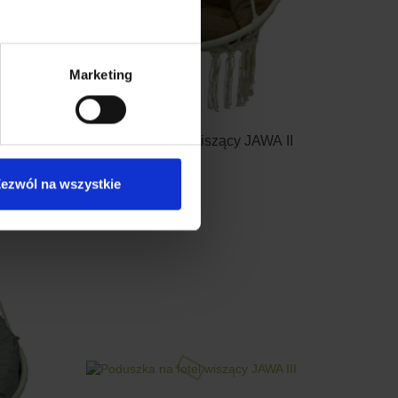
Marketing
AWA I
Poduszka na fotel wiszący JAWA II
ezwól na wszystkie
99.90