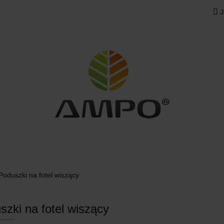
J
ODOWE
MEBLE OGRODOWE
POKROWCE OGRO
PRZEDAŻE
KONTAKT
ODOWE
POKROWCE OGRODOWE
DOM
TKA
Poduszki na fotel wiszący
szki na fotel wiszący