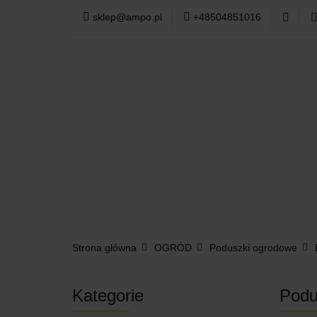
sklep@ampo.pl
+48504851016
PODUSZKI OGR
TKANINY
WY
PODUSZKI OGRODOWE
MEBLE OGR
Strona główna
OGRÓD
Poduszki ogrodowe
Kategorie
Podu