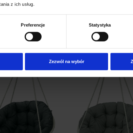
nia z ich usług.
Preferencje
Statystyka
a na fotel wiszący JAWA I
Poduszka na fotel wiszący J
Zezwól na wybór
Z
139.90