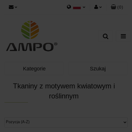
(
0
)
Polski
Zaloguj się
Zarejestruj się
Dodaj zgłoszenie
Kategorie
Szukaj
Tkaniny z motywem kwiatowym i
roślinnym