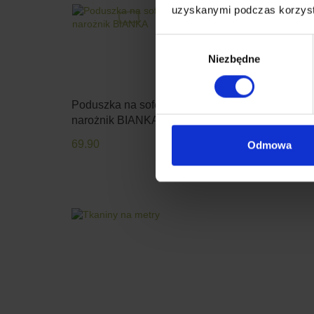
uzyskanymi podczas korzysta
Wybór
Niezbędne
zgody
Poduszka na sofę
Poduszka na sofę
narożnik BIANKA
narożnik BIANKA
69.90
69.90
Odmowa