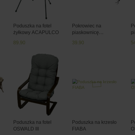
Poduszka na fotel
Pokrowiec na
P
żyłkowy ACAPULCO
piaskownicę
p
kwadratową
k
89.90
39.90
5
P
Poduszka na fotel
Poduszka na krzesło
P
OSWALD III
FIABA
O