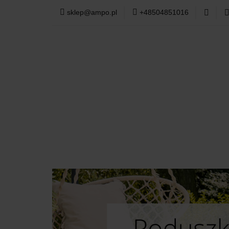
sklep@ampo.pl
+48504851016
PODUSZKI OGR
TKANINY
WY
PODUSZKI OGRODOWE
MEBLE OGR