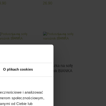
4.90
26.90
oduszka na sofę
Poduszka na sofę
O plikach cookies
arożnik BIANKA
narożnik BIANKA
4.90
64.90
ołecznościowe i analizować
artnerom społecznościowym,
anymi od Ciebie lub