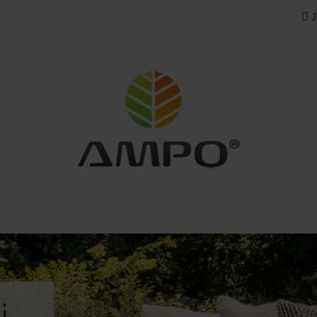
J
ODOWE
MEBLE OGRODOWE
POKROWCE OGRO
PRZEDAŻE
KONTAKT
ODOWE
POKROWCE OGRODOWE
DOM
TKA