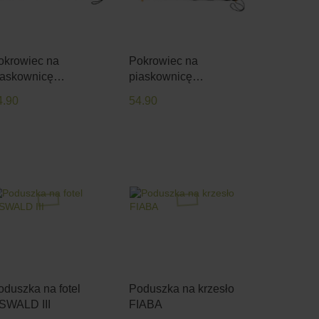
okrowiec na
Pokrowiec na
iaskownicę
piaskownicę
wadratową 120x120
kwadratową
4.90
54.90
ES ANTRACYT
POLIESTER CZARNY
oduszka na fotel
Poduszka na krzesło
SWALD III
FIABA