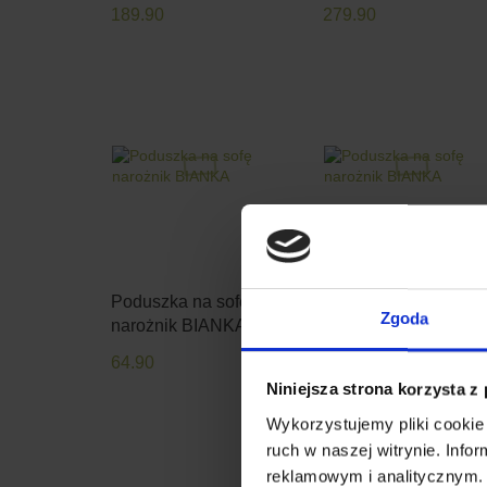
189.90
279.90
Poduszka na sofę
Poduszka na sofę
Zgoda
narożnik BIANKA
narożnik BIANKA
64.90
64.90
Niniejsza strona korzysta z
Wykorzystujemy pliki cookie 
ruch w naszej witrynie. Inf
reklamowym i analitycznym. 