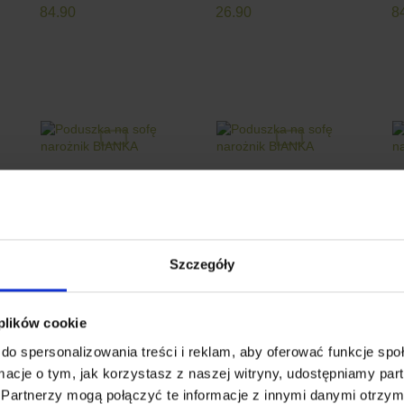
84.90
26.90
8
Poduszka na sofę
Poduszka na sofę
P
Szczegóły
narożnik BIANKA
narożnik BIANKA
n
64.90
64.90
6
 plików cookie
do spersonalizowania treści i reklam, aby oferować funkcje sp
ormacje o tym, jak korzystasz z naszej witryny, udostępniamy p
Partnerzy mogą połączyć te informacje z innymi danymi otrzym