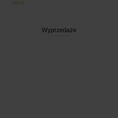
149.90
Wyprzedaże
uszka na
Poduszka na
fotel
Poduszka na
ASAN
PAPASAN
fotel bujany
Poduszka na paletę
0
49.90
MALIBU
BESKID II siedzisko
64.90
-31%
44.90
79.90
-38%