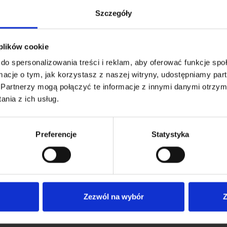
Szczegóły
 plików cookie
do spersonalizowania treści i reklam, aby oferować funkcje sp
ormacje o tym, jak korzystasz z naszej witryny, udostępniamy p
Partnerzy mogą połączyć te informacje z innymi danymi otrzym
nia z ich usług.
Preferencje
Statystyka
I bądź na bieżąco ze wszystkimi nowościami!
Zezwól na wybór
Z
tne informacje
Dostawa i płatność