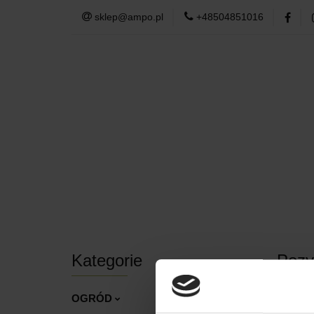
sklep@ampo.pl
+48504851016
PODUSZKI OGR
DOM
TKANI
PODUSZKI OGRODOWE
MEBLE O
Kategorie
Pozy
Brak pr
OGRÓD