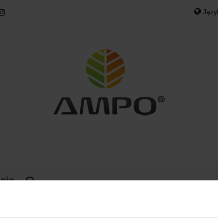
Jęz
ODOWE
MEBLE OGRODOWE
POKROWCE OGR
Po
NY
WYPRZEDAŻE
KONTAKT
GRODOWE
POKROWCE OGRODOWE
DOM
T
cja - O
oduktów do wyświetlenia