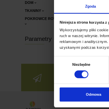
DOM
Zgoda
TKANINY
POKROWCE ROWEROWE BICASSO
Niniejsza strona korzysta z
Wykorzystujemy pliki cookie 
ruch w naszej witrynie. Inf
Parametry
reklamowym i analitycznym. 
uzyskanymi podczas korzysta
Wybór
Niezbędne
zgody
Zapisz się do
Newslettera
Odmowa
Przyda