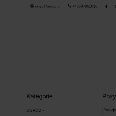
sklep@ampo.pl
+48504851016
PODUSZKI OGR
DOM
TKANI
PODUSZKI OGRODOWE
MEBLE O
Kategorie
Pozy
OGRÓD