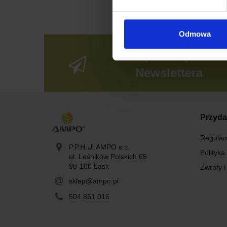
Odmowa
Zapisz się do
Newslettera
Przyda
Regulam
P.P.H.U. AMPO s.c.
Polityka
ul. Leśników Polskich 65
98-100 Łask
Zwroty i
sklep@ampo.pl
504 851 016