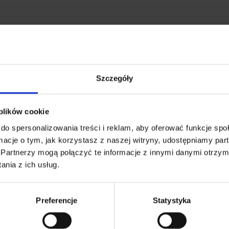
Szczegóły
 plików cookie
do spersonalizowania treści i reklam, aby oferować funkcje sp
ormacje o tym, jak korzystasz z naszej witryny, udostępniamy p
Partnerzy mogą połączyć te informacje z innymi danymi otrzym
nia z ich usług.
Produkt niedostępny
a poliester CIEMNY
Poduszka na fotel ogrodowy
Preferencje
Statystyka
WY
REMO OPS (ciemny beżowy
--,--