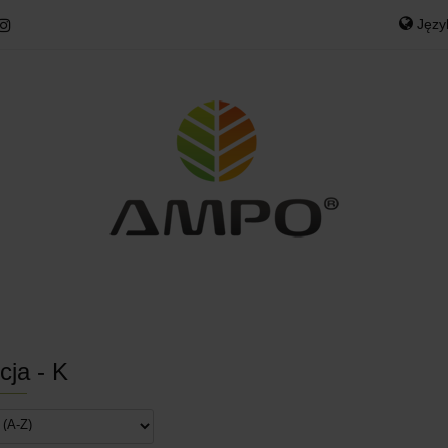
Jęz
ODOWE
MEBLE OGRODOWE
POKROWCE OGR
Po
NY
WYPRZEDAŻE
KONTAKT
GRODOWE
POKROWCE OGRODOWE
DOM
T
cja - K